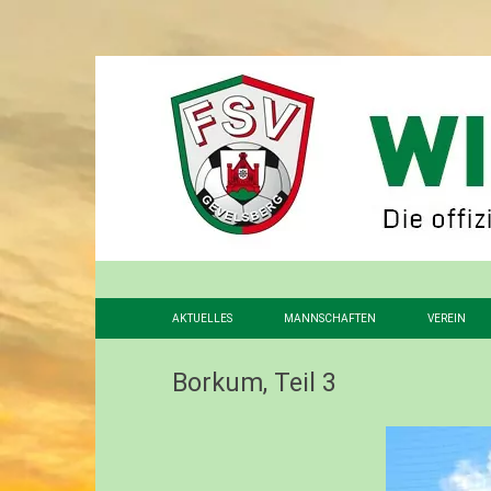
AKTUELLES
MANNSCHAFTEN
VEREIN
1. MANNSCHAFT
VORSTAN
Borkum, Teil 3
2. MANNSCHAFT
FÖRDERV
3. MANNSCHAFT
GESCHIC
ALTHERREN
STADION