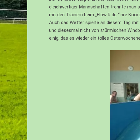
gleichwertiger Mannschaften trennte man s
EIV – JUNIOREN – U10
mit den Trainern beim „Flow Rider“ihre Koo
FI – JUNIOREN – U9
Auch das Wetter spielte an diesem Tag mit 
und diesesmal nicht von stürmischen Windb
FII – JUNIOREN – U9
einig, das es wieder ein tolles Osterwochen
FIII – JUNIOREN – U8
GI – JUNIOREN – U7
GII – JUNIOREN – U6
GIII -JUNIOREN (BACHTAL BAMBINI
– U5/U4