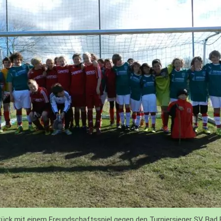
RBEIT
DSCHAFT
ADS
E
HEN
ück mit einem Freundschaftsspiel gegen den Turniersieger SV Bad B