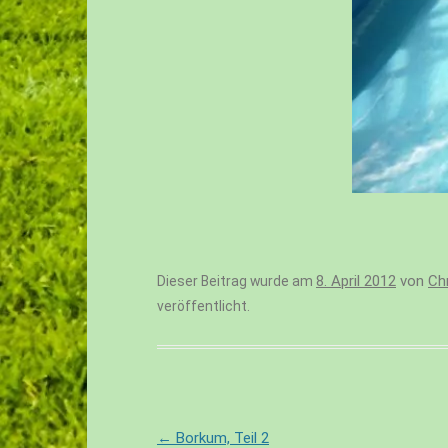
8. April 2012
von
Ch
Dieser Beitrag wurde am
veröffentlicht.
Beitragsnavigation
←
Borkum, Teil 2