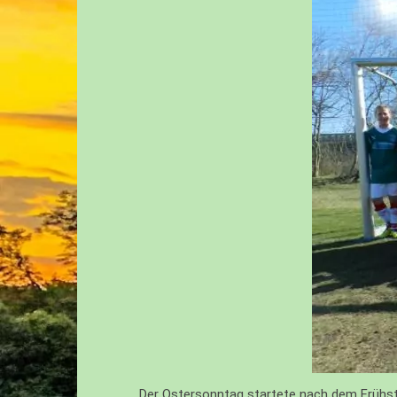
AI – JUNIOREN – U19
JUGENDA
BI – JUNIOREN – U17
MITGLIE
BII – JUNIOREN – U16
DOWNLO
CI – JUNIOREN – U15
LINKLIST
CII – JUNIOREN – U14
WIR SUC
DI – JUNIOREN – U13
DII – JUNIOREN – U12
DIII – JUNIOREN – U13
EI – JUNIOREN – U11
EII – JUNIOREN – U10
EIII – JUNIOREN – U10
Der Ostersonntag startete nach dem Frühst