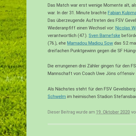
Das Match war erst wenige Momente alt, als 
EIV – JUNIOREN – U10
war. In der 31. Minute brachte
Fabian Kulpm
FI – JUNIOREN – U9
Das überzeugende Auftreten des FSV Gevelsb
Wiederanpfiff einen Wechsel vor:
Nicolas 
FII – JUNIOREN – U9
verantwortlich (47.).
Sven Barnefske
beförde
FIII – JUNIOREN – U8
(76.), ehe
Mamadou Madiou Sow
das 5:2 mar
dreifachen Punktgewinn gegen die SF Hüing
GI – JUNIOREN – U7
Die errungenen drei Zähler gingen für den 
GII – JUNIOREN – U6
Mannschaft von Coach Uwe Jöns offensiv zur
GIII -JUNIOREN (BACHTAL BAMBINI
– U5/U4
Als Nächstes steht für den FSV Gevelsberg
Schwelm
im heimischen Stadion Stefansbac
19. Oktober 2020
v
Dieser Beitrag wurde am