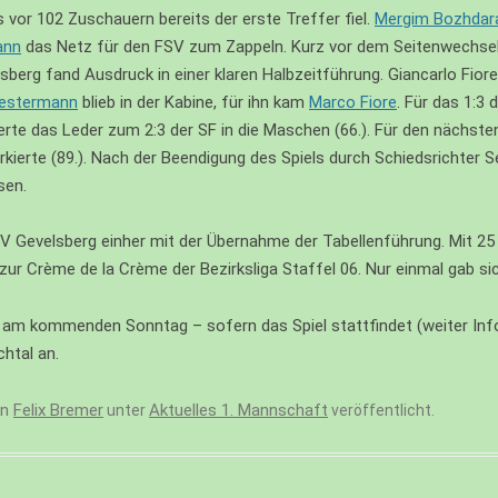
vor 102 Zuschauern bereits der erste Treffer fiel.
Mergim Bozhdar
ann
das Netz für den FSV zum Zappeln. Kurz vor dem Seitenwechse
erg fand Ausdruck in einer klaren Halbzeitführung. Giancarlo Fior
Westermann
blieb in der Kabine, für ihn kam
Marco Fiore
. Für das 1:3
rte das Leder zum 2:3 der SF in die Maschen (66.). Für den nächs
kierte (89.). Nach der Beendigung des Spiels durch Schiedsrichter S
sen.
FSV Gevelsberg einher mit der Übernahme der Tabellenführung. Mit 2
 Crème de la Crème der Bezirksliga Staffel 06. Nur einmal gab sic
S)
 am kommenden Sonntag – sofern das Spiel stattfindet (weiter Inf
htal an.
on
Felix Bremer
Aktuelles 1. Mannschaft
unter
veröffentlicht.