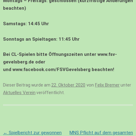
Montags – Freitags:
geschlossen (kurzfristige Änderungen
beachten)
Samstags:
14:45
Uhr
Sonntags an Spieltagen
:
11:45 Uhr
Bei CL-Spielen bitte Öffnungszeiten unter
www.fsv-
gevelsberg.de
oder
und
www.facebook.com/FSVGevelsberg
beachten!
22. Oktober 2020
von
Felix Bremer
Dieser Beitrag wurde am
unter
Aktuelles Verein
veröffentlicht.
Beitragsnavigation
←
Spielbericht zur gewonnen
MNS Pflicht auf dem gesamten