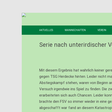
AKTUELLES
MANNSCHAFTEN
VEREIN
1. MANNSCHAFT
VORSTAN
Serie nach unterirdischer V
2. MANNSCHAFT
FÖRDERV
3. MANNSCHAFT
GESCHIC
ALTHERREN
STADION
Mit diesem Ergebnis hat wahrlich keiner ge
gegen TSG Herdecke hinten. Leider nicht mal 
AI – JUNIOREN – U19
JUGENDA
Abstiegskampf stehen, waren von Beginn an 
Versuch irgendwie ins Spiel zu finden. Die 
BI – JUNIOREN – U17
MITGLIE
erarbeiteten sich auch Chancen. Leider konn
BII – JUNIOREN – U16
DOWNLO
brachte den FSV so immer wieder in eine g
abgeschafft war fand an diesem Katastrophe
CI – JUNIOREN – U15
LINKLIST