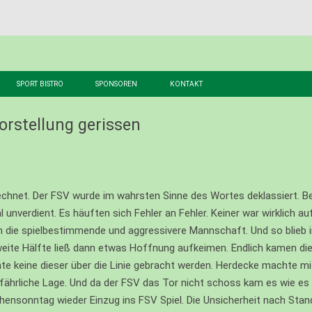
Zum
SPORT BISTRO
SPONSOREN
KONTAKT
Inhalt
D
WERBEN BEIM FSV
IMPRESSUM
springen
orstellung gerissen
EREIN
DATENSCHUTZ
HTE
rechnet. Der FSV wurde im wahrsten Sinne des Wortes deklassiert. B
unverdient. Es häuften sich Fehler an Fehler. Keiner war wirklich au
RBEIT
die spielbestimmende und aggressivere Mannschaft. Und so blieb in
zweite Hälfte ließ dann etwas Hoffnung aufkeimen. Endlich kamen die
DSCHAFT
te keine dieser über die Linie gebracht werden. Herdecke machte mit
ADS
efährliche Lage. Und da der FSV das Tor nicht schoss kam es wie 
nsonntag wieder Einzug ins FSV Spiel. Die Unsicherheit nach Stand
E