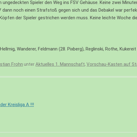
n ungedeckten Spieler den Weg ins FSV Gehäuse. Keine zwei Minuten
HEN
V dann noch einen Strafstoß gegen sich und das Debakel war perfekt.
n Köpfen der Spieler gestrichen werden muss. Keine leichte Woche d
Hellmig, Wanderer, Feldmann (28. Pixberg), Reglinski, Rothe, Kukereit
istian Frohn
Aktuelles 1. Mannschaft
Vorschau-Kasten auf Sta
unter
,
r Kreisliga A !!!