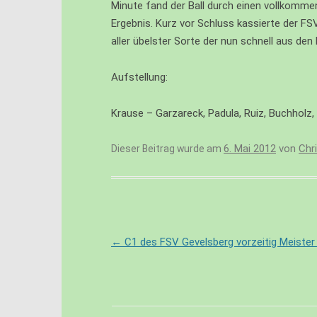
Minute fand der Ball durch einen vollkomme
CII – JUNIOREN – U14
WIR SUC
Ergebnis. Kurz vor Schluss kassierte der FS
aller übelster Sorte der nun schnell aus de
DI – JUNIOREN – U13
DII – JUNIOREN – U12
Aufstellung:
DIII – JUNIOREN – U13
Krause – Garzareck, Padula, Ruiz, Buchholz, 
EI – JUNIOREN – U11
6. Mai 2012
von
Chr
Dieser Beitrag wurde am
EII – JUNIOREN – U10
EIII – JUNIOREN – U10
EIV – JUNIOREN – U10
FI – JUNIOREN – U9
Beitragsnavigation
←
C1 des FSV Gevelsberg vorzeitig Meister de
FII – JUNIOREN – U9
FIII – JUNIOREN – U8