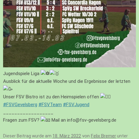
Jugendspiele Liga
Ausblick für die aktuelle Woche und die Ergebnisse der letzten
Unser FSV Bistro ist zu den Heimspielen offen
#FSVGevelsberg
#FSVTeam
#FSVJugend
__________________
Fragen zum FSV?
Mail an info@fsv-gevelsberg.de
18. März 2022
von
Felix Bremer
Dieser Beitrag wurde am
unter