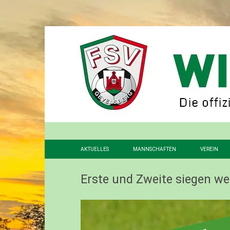
AKTUELLES
MANNSCHAFTEN
VEREIN
1. MANNSCHAFT
VORSTAN
Erste und Zweite siegen we
2. MANNSCHAFT
FÖRDERV
3. MANNSCHAFT
GESCHIC
ALTHERREN
STADION