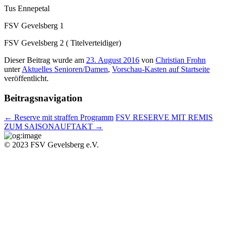
DOWNLOADS
Tus Ennepetal
FSV Gevelsberg 1
LINKLISTE
FSV Gevelsberg 2 ( Titelverteidiger)
WIR SUCHEN
Dieser Beitrag wurde am
23. August 2016
von
Christian Frohn
unter
Aktuelles Senioren/Damen
,
Vorschau-Kasten auf Startseite
SPORT BISTRO
veröffentlicht.
SPONSOREN
Beitragsnavigation
WERBEN BEIM FSV
←
Reserve mit straffen Programm
FSV RESERVE MIT REMIS
ZUM SAISONAUFTAKT
→
KONTAKT
© 2023 FSV Gevelsberg e.V.
IMPRESSUM
DATENSCHUTZ