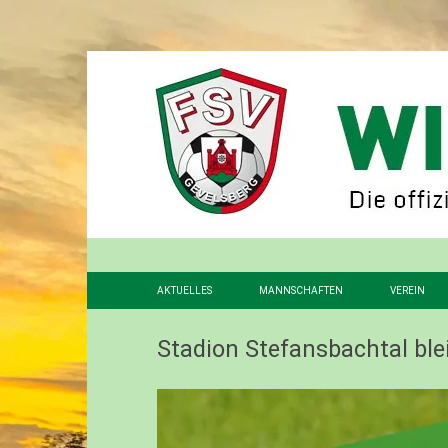
AKTUELLES
MANNSCHAFTEN
VEREIN
1. MANNSCHAFT
VORSTAN
Stadion Stefansbachtal ble
2. MANNSCHAFT
FÖRDERV
3. MANNSCHAFT
GESCHIC
ALTHERREN
STADION