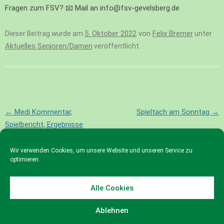
Fragen zum FSV? 📧 Mail an info@fsv-gevelsberg.de
5. Oktober 2022
von
Felix Bremer
Dieser Beitrag wurde am
unter
Aktuelles Senioren/Damen
veröffentlicht.
Beitragsnavigation
←
Medi Kommentar,
Spieltach am Sonntag
→
Spielbericht, Ergebnisse
Wir verwenden Cookies, um unsere Website und unseren Service zu
optimieren.
Alle Cookies
© 2023 FSV Gevelsberg e.V.
Ablehnen