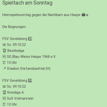
Spieltach am Sonntag
Heimspielsonntag gegen die Nachbarn aus Haspe 🏟☀️
Die Begnungen:
FSV Gevelsberg 1️⃣
📅 So. 09.10.22
🏆 Bezirksliga
🆚 SG Blau-Weiss Haspe 1968 e.V.
⏰ 15 Uhr
📍 Stadion Stefansbachtal (H)
FSV Gevelsberg 2️⃣
📅 So. 09.10.22
🏆 Kreisliga A
🆚 SuS Volmarstein
⏰ 13 Uhr