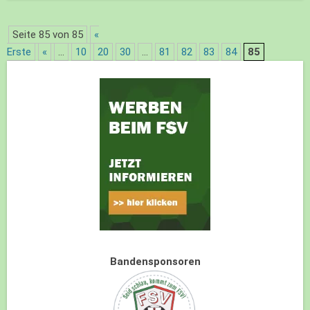
Seite 85 von 85
«
Erste
«
...
10
20
30
...
81
82
83
84
85
Bandensponsoren