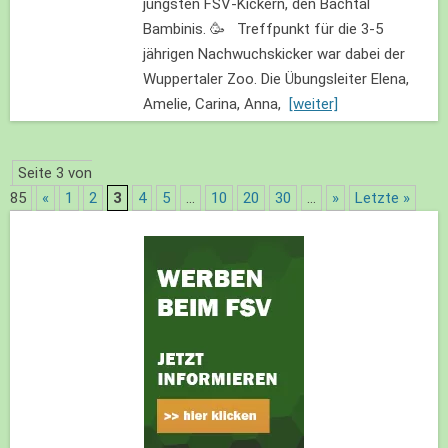
jüngsten FSV-Kickern, den Bachtal
Bambinis. 🥳 Treffpunkt für die 3-5
jährigen Nachwuchskicker war dabei der
Wuppertaler Zoo. Die Übungsleiter Elena,
Amelie, Carina, Anna,
[weiter]
Seite 3 von
85
«
1
2
3
4
5
...
10
20
30
...
»
Letzte »