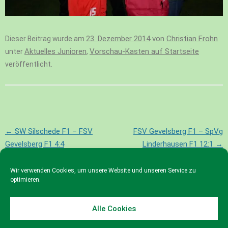
23. Dezember 2014
von
Christian Frohn
Dieser Beitrag wurde am
Aktuelles Junioren
Vorschau-Kasten auf Startseite
unter
,
veröffentlicht.
Beitragsnavigation
←
SW Silschede F1 – FSV
FSV Gevelsberg F1 – SpVg
Gevelsberg F1 4:4
Linderhausen F1 12:1
→
Wir verwenden Cookies, um unsere Website und unseren Service zu
optimieren.
Alle Cookies
© 2023 FSV Gevelsberg e.V.