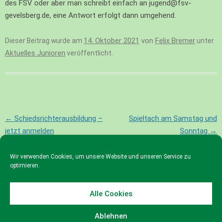
des FSV oder aber man schreibt einfach an jugend@fsv-
gevelsberg.de, eine Antwort erfolgt dann umgehend.
14. Oktober 2021
von
Felix Bremer
Dieser Beitrag wurde am
unter
Aktuelles Junioren
veröffentlicht.
Beitragsnavigation
←
Schiedsrichterausbildung –
Spieltach am Samstag und
jetzt anmelden
Sonntag
→
Wir verwenden Cookies, um unsere Website und unseren Service zu
optimieren.
Alle Cookies
© 2023 FSV Gevelsberg e.V.
Ablehnen