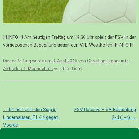
!!! INFO !!! Am heutigen Freitag um 19.30 Uhr spielt der FSV in der
vorgezogenen Begegnung gegen den VfB Westhofen !!! INFO !!!
8. April 2016
von
Christian Frohn
Dieser Beitrag wurde am
unter
Aktuelles 1. Mannschaft
veröffentlicht.
Beitragsnavigation
←
D1 holt sich den Sieg in
FSV Reserve – SV Büttenberg
Linderhausen, F1 4:4 gegen
2-4 (1-4)
→
Voerde