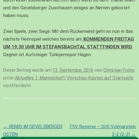
durch einen souveränen Auftritt auch wenn es dem Trainerteam
und den Gevelsberger Zuschauern einiges an Nerven gekostet
haben muss.
Zwei Spiele, zwei Siege. Mit dem Rückenwind geht es nun in das
nächste Heimspiel welches bereits am
KOMMENDEN FREITAG
UM 19.30 UHR IM STEFANSBACHTAL STATTFINDEN WIRD
.
Gegner ist Aufsteiger Türkiyemspor Hagen.
13. September 2016
von
Christian Frohn
Dieser Beitrag wurde am
Aktuelles 1. Mannschaft
Vorschau-Kasten auf Startseite
unter
,
veröffentlicht.
Beitragsnavigation
←
REMIS IM GEVELSBERGER
FSV Reserve – SUS Volmarstein
OSTEN
2-2 (2-2)
→