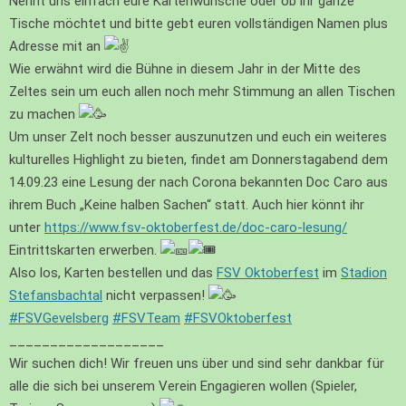
Nennt uns einfach eure Kartenwünsche oder ob ihr ganze
Tische möchtet und bitte gebt euren vollständigen Namen plus
Adresse mit an
Wie erwähnt wird die Bühne in diesem Jahr in der Mitte des
Zeltes sein um euch allen noch mehr Stimmung an allen Tischen
zu machen
Um unser Zelt noch besser auszunutzen und euch ein weiteres
kulturelles Highlight zu bieten, findet am Donnerstagabend dem
14.09.23 eine Lesung der nach Corona bekannten Doc Caro aus
ihrem Buch „Keine halben Sachen“ statt. Auch hier könnt ihr
unter
https://www.fsv-oktoberfest.de/doc-caro-lesung/
Eintrittskarten erwerben.
Also los, Karten bestellen und das
FSV Oktoberfest
im
Stadion
Stefansbachtal
nicht verpassen!
#FSVGevelsberg
#FSVTeam
#FSVOktoberfest
___________________
Wir suchen dich! Wir freuen uns über und sind sehr dankbar für
alle die sich bei unserem Verein Engagieren wollen (Spieler,