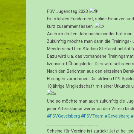
EIV – JUNIOREN – U10
FSV Jugendtag 2023
FI – JUNIOREN – U9
Ein stabiles Fundament, solide Finanzen u
kurz zusammenfassen.
FII – JUNIOREN – U9
Auch im dritten Jahr nacheinander hat man e
Zukünftig möchte man dann die Trainings- und
FIII – JUNIOREN – U8
Meisterschaft im Stadion Stefansbachtal fe
GI – JUNIOREN – U7
Dazu wird u.a. das vorhandene Trainingsmate
lizensieret Übungsleiter. Dies wird selbstv
GII – JUNIOREN – U6
Nach den Berichten aus den einzelnen Berei
GIII -JUNIOREN (BACHTAL BAMBINI
Ehrungen vornehmen. Die aktiven U19 Spieler
– U5/U4
10jährige Mitgliedschaft mit einer Urkunde 
Und so möchte man auch zukünftig die Jugend
jeder Altersklasse weiter an den Verein bi
#FSVGevelsberg
#FSVTeam
#Gevelsberg
#
___________________
Scheine für Vereine ist zurück! Jetzt bei