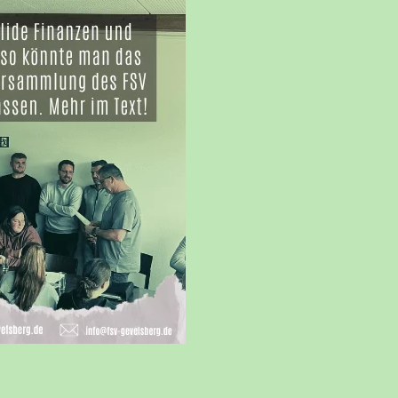
RBEIT
DSCHAFT
ADS
E
HEN