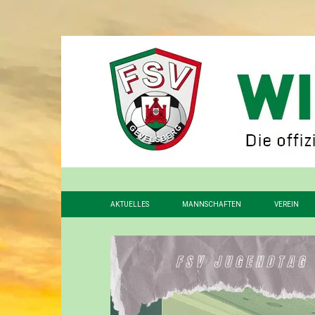
AKTUELLES
MANNSCHAFTEN
VEREIN
1. MANNSCHAFT
VORSTAN
2. MANNSCHAFT
FÖRDERV
3. MANNSCHAFT
GESCHIC
ALTHERREN
STADION