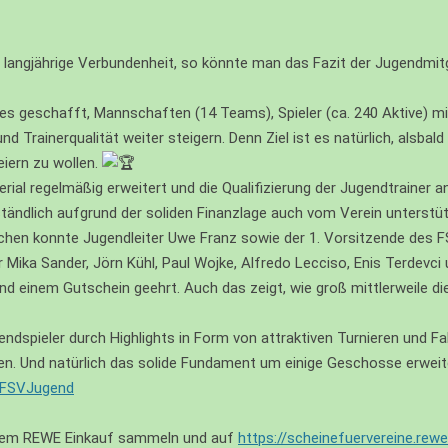
nd langjährige Verbundenheit, so könnte man das Fazit der Jugend
s geschafft, Mannschaften (14 Teams), Spieler (ca. 240 Aktive) mit
 Trainerqualität weiter steigern. Denn Ziel ist es natürlich, alsbal
iern zu wollen.
rial regelmäßig erweitert und die Qualifizierung der Jugendtrainer a
erständlich aufgrund der soliden Finanzlage auch vom Verein unterstü
chen konnte Jugendleiter Uwe Franz sowie der 1. Vorsitzende des F
S)
 Mika Sander, Jörn Kühl, Paul Wojke, Alfredo Lecciso, Enis Terdevci
und einem Gutschein geehrt. Auch das zeigt, wie groß mittlerweile d
spieler durch Highlights in Form von attraktiven Turnieren und Fah
nden. Und natürlich das solide Fundament um einige Geschosse erweit
FSVJugend
 jedem REWE Einkauf sammeln und auf
https://scheinefuervereine.rewe