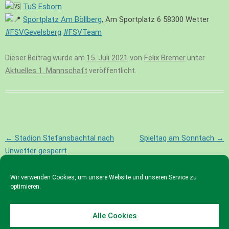
TuS Esborn
Sportplatz Am Böllberg
, Am Sportplatz 6 58300 Wetter
#FSVGevelsberg
#FSVTeam
15. Juli 2021
von
Felix Bremer
Dieser Beitrag wurde am
unter
Aktuelles 1. Mannschaft
veröffentlicht.
Beitragsnavigation
←
Stadion Stefansbachtal nach
Spieltag am Sonntach
→
Unwetter gesperrt
Wir verwenden Cookies, um unsere Website und unseren Service zu
optimieren.
Alle Cookies
© 2023 FSV Gevelsberg e.V.