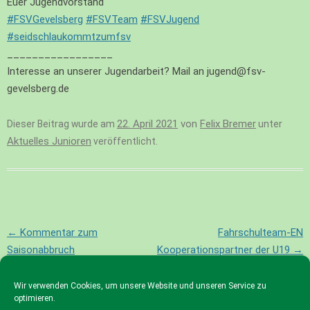
Euer Jugendvorstand“
#FSVGevelsberg
#FSVTeam
#FSVJugend
#seidschlaukommtzumfsv
_________________
Interesse an unserer Jugendarbeit? Mail an jugend@fsv-
gevelsberg.de
22. April 2021
von
Felix Bremer
Dieser Beitrag wurde am
unter
Aktuelles Junioren
veröffentlicht.
Beitragsnavigation
←
Kommentar zum
Fahrschulteam-EN
Saisonabbruch
Kooperationspartner der U19
→
Wir verwenden Cookies, um unsere Website und unseren Service zu
optimieren.