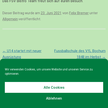
Das FSV Bistro Team freut sich auf euren Besuch.
23. Juni 2021
von
Felix Bremer
Dieser Beitrag wurde am
unter
Allgemein
veröffentlicht.
Beitragsnavigation
←
U14 startet mit neuer
Fussballschule des VfL Bochum
Ausrüstung
1848 im Herbst
→
Wir verwenden Cookies, um unsere Website und unseren Service zu
optimieren.
Alle Cookies
© 2023 FSV Gevelsberg e.V.
Ablehnen