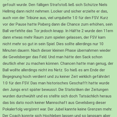
gefoult wurde. Den fälligen Strafstoß ließ sich Schütze Niels
Hellmig dann nicht nehmen. Locker und sicher erzielte er das,
auch von der Tribüne aus, viel umjubelte 1:0 für den FSV. Kurz
vor der Pause hatte Pixberg dann die Chance zum erhöhen, sein
Ball verfehlte das Tor jedoch knapp. In Hälfte 2 wurde den 11ern
dann etwas mehr Raum zum spielen gelassen, der FSV kam
nicht mehr so gut in sein Spiel. Dies sollte allerdings nur 10
Minuten dauern. Nach dieser kleinen Phase übernahmen wieder
die Gevelsberger das Feld. Und man hätte den Sack schon
deutlich eher zu machen können. Chancen hatte man genug, der
Ball wollte allerdings nicht ins Netz. So hieß es am Ende der
Begegnung hoch verdient und zu keiner Zeit wirklich gefährdet
1:0 für den FSV. Das man historisches Geschafft hatte wurde
den Jungs erst später bewusst. Die Statistiken der Zeitungen
wurden durchwühlt und es stellte sich doch Tatsächlich heraus
das bis dato noch keiner Mannschaft aus Gevelsberg dieser
Pokalerfolg vergönnt war. Der Jubel kannte keine Grenzen mehr.
Der Coach konnte sich Hochleben lassen und so langsam aber