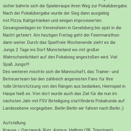
sicher bahnte sich die Spielerraupe ihren Weg zur Pokalübergabe.
Nach der Pokalübergabe wurde der Sieg dann ausgiebig
mit Pizza, Kaltgetränken und einigen improvisierten
Gesangseinlagen im Vereinsheim in Gevelsberg bis spät in die
Nacht gefeiert. Am heutigen Freitag geht der Feiermarathon
dann weiter. Durch das Spielfreie Wochenende zieht es die
Jungs 2 Tage ins Dorf Münsterland wo mit großer
Wahrscheinlichkeit auf den Pokalsieg angestoßen wird. Viel
Spaß Jungs!!!
Des weiteren möchte sich die Mannschaft, das Trainer- und
Betreuerteam bei den zahlreich angereisten Fans für Ihre
tolle Unterstützung von den Rängen aus bedanken, Heimspiel in
Haspe hieß es. Von dort wurde auch das Ziel für die nun im
nächsten Jahr mit FSV Beteiligung stattfindete Pokalrunde auf
Landesebene vorgegeben…Berlin Berlin wir fahren nach Berlin ;)
Aufstellung:
Krause – Garzareck, Ruiz, Asmus, Hellmig (58. Triestram),