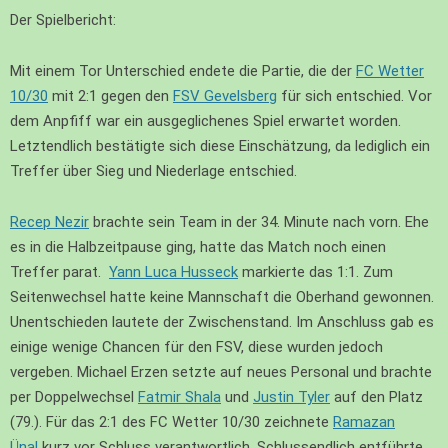
Der Spielbericht:
Mit einem Tor Unterschied endete die Partie, die der
FC Wetter
10/30
mit 2:1 gegen den
FSV Gevelsberg
für sich entschied. Vor
dem Anpfiff war ein ausgeglichenes Spiel erwartet worden.
Letztendlich bestätigte sich diese Einschätzung, da lediglich ein
Treffer über Sieg und Niederlage entschied.
Recep Nezir
brachte sein Team in der 34. Minute nach vorn. Ehe
es in die Halbzeitpause ging, hatte das Match noch einen
Treffer parat.
Yann Luca Husseck
markierte das 1:1. Zum
Seitenwechsel hatte keine Mannschaft die Oberhand gewonnen.
Unentschieden lautete der Zwischenstand. Im Anschluss gab es
einige wenige Chancen für den FSV, diese wurden jedoch
vergeben. Michael Erzen setzte auf neues Personal und brachte
per Doppelwechsel
Fatmir Shala
und
Justin Tyler
auf den Platz
(79.). Für das 2:1 des FC Wetter 10/30 zeichnete
Ramazan
Ünal
kurz vor Schluss verantwortlich. Schlussendlich entführte