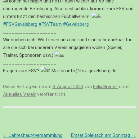
Aktionen beteiligen und hofft dann wieder auf so eine
überragende Beteiligung. Also seid schlau, kommt zum FSV und
unterstützt den heimischen Fußballverein!!
#FSVGevelsberg
#FSVTeam
#Gevelsberg
___________________
Wir suchen dich! Wir freuen uns über und sind sehr dankbar für
alle die sich bei unserem Verein engagieren wollen (Spieler,
Trainer, Sponsoren usw.)
___________________
Fragen zum FSV?
Mail an info@fsv-gevelsberg.de
8. August 2023
von
Felix Bremer
Dieser Beitrag wurde am
unter
Aktuelles Verein
veröffentlicht.
Beitragsnavigation
←
Jahreshauptversammlung
Erster Spieltach am Sonntag
→