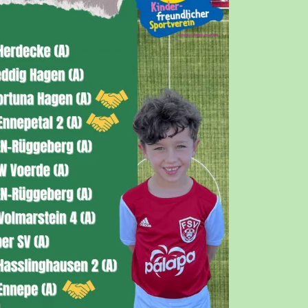
RBEIT
DSCHAFT
ADS
E
HEN