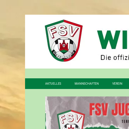
AKTUELLES
MANNSCHAFTEN
VEREIN
1. MANNSCHAFT
VORSTAN
2. MANNSCHAFT
FÖRDERV
3. MANNSCHAFT
GESCHIC
ALTHERREN
STADION