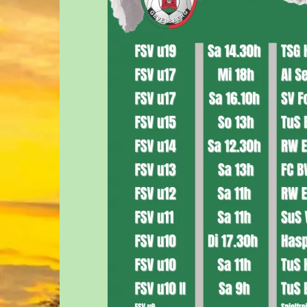
AI – JUNIOREN – U19
JUGENDA
BI – JUNIOREN – U17
MITGLIE
BII – JUNIOREN – U16
DOWNLO
CI – JUNIOREN – U15
LINKLIST
CII – JUNIOREN – U14
WIR SUC
DI – JUNIOREN – U13
DII – JUNIOREN – U12
DIII – JUNIOREN – U13
EI – JUNIOREN – U11
EII – JUNIOREN – U10
EIII – JUNIOREN – U10