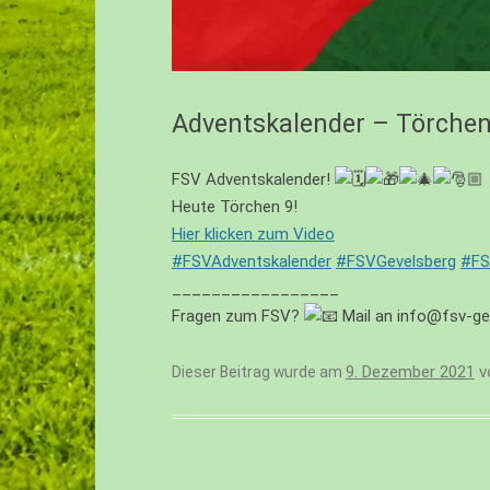
EIV – JUNIOREN – U10
FI – JUNIOREN – U9
FII – JUNIOREN – U9
Adventskalender – Törchen
FIII – JUNIOREN – U8
FSV Adventskalender!
GI – JUNIOREN – U7
Heute Törchen 9!
Hier klicken zum Video
GII – JUNIOREN – U6
#FSVAdventskalender
#FSVGevelsberg
#F
GIII -JUNIOREN (BACHTAL BAMBINI
_________________
– U5/U4
Fragen zum FSV?
Mail an info@fsv-ge
9. Dezember 2021
v
Dieser Beitrag wurde am