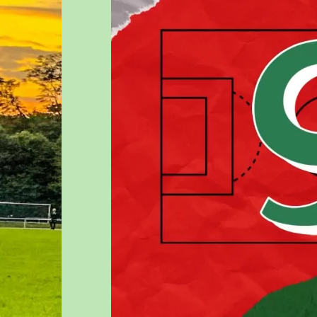
AI – JUNIOREN – U19
JUGENDA
BI – JUNIOREN – U17
MITGLIE
BII – JUNIOREN – U16
DOWNLO
CI – JUNIOREN – U15
LINKLIST
CII – JUNIOREN – U14
WIR SUC
DI – JUNIOREN – U13
DII – JUNIOREN – U12
DIII – JUNIOREN – U13
EI – JUNIOREN – U11
EII – JUNIOREN – U10
EIII – JUNIOREN – U10