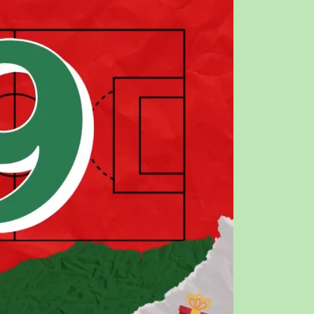
RBEIT
DSCHAFT
ADS
E
HEN