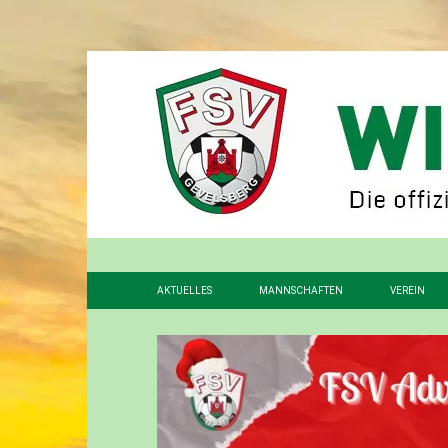
AKTUELLES
MANNSCHAFTEN
VEREIN
1. MANNSCHAFT
VORSTAN
2. MANNSCHAFT
FÖRDERV
3. MANNSCHAFT
GESCHIC
ALTHERREN
STADION