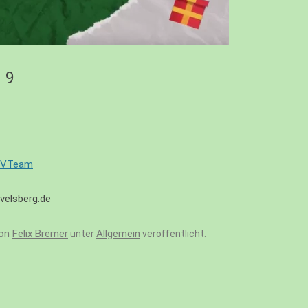
 9
SVTeam
S)
velsberg.de
on
Felix Bremer
Allgemein
unter
veröffentlicht.