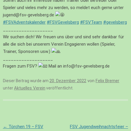
Solltet auch ihr Interesse haben Trainer oder Betreuer oder
Spieler und vieles mehr zu werden, so meldet euch gerne unter
jugend@fsv-gevelsberg.de
#FSVAdventskalender
#FSVGevelsberg
#FSVTeam
#gevelsberg
___________________
Wir suchen dich! Wir freuen uns über und sind sehr dankbar für
alle die sich bei unserem Verein Engagieren wollen (Spieler,
Trainer, Sponsoren usw.)
___________________
Fragen zum FSV?
Mail an info@fsv-gevelsberg.de
20. Dezember 2022
von
Felix Bremer
Dieser Beitrag wurde am
Aktuelles Verein
unter
veröffentlicht.
Beitragsnavigation
←
Törchen 19 – FSV
FSV Jugendweihnachtsfeier –