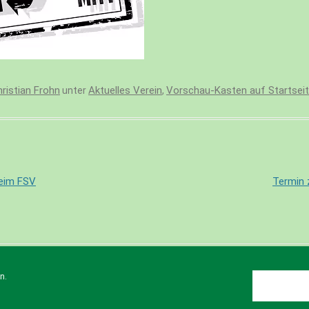
ristian Frohn
Aktuelles Verein
Vorschau-Kasten auf Startsei
unter
,
S)
eim FSV
Termin 
© 2023 FSV Gevelsberg e.V.
n.