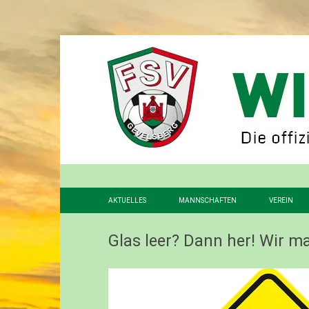
AKTUELLES
MANNSCHAFTEN
VEREIN
1. MANNSCHAFT
VORSTAN
Glas leer? Dann her! Wir m
2. MANNSCHAFT
FÖRDERV
3. MANNSCHAFT
GESCHIC
ALTHERREN
STADION