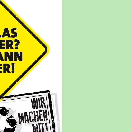
RBEIT
DSCHAFT
ADS
E
HEN