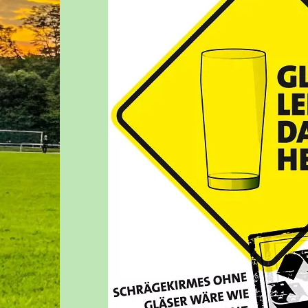
AI – JUNIOREN – U19
JUGENDA
BI – JUNIOREN – U17
MITGLIE
BII – JUNIOREN – U16
DOWNLO
CI – JUNIOREN – U15
LINKLIST
CII – JUNIOREN – U14
WIR SUC
DI – JUNIOREN – U13
DII – JUNIOREN – U12
DIII – JUNIOREN – U13
EI – JUNIOREN – U11
EII – JUNIOREN – U10
EIII – JUNIOREN – U10