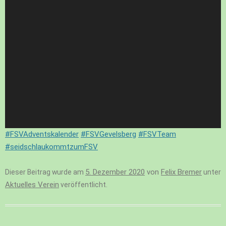
#FSVAdventskalender
#FSVGevelsberg
#FSVTeam
#seidschlaukommtzumFSV
5. Dezember 2020
von
Felix Bremer
Dieser Beitrag wurde am
unter
Aktuelles Verein
veröffentlicht.