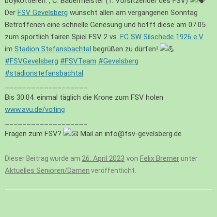
boykottieren.“, C. Bauermeister (1. Vorsitzender des FSV)
Der
FSV Gevelsberg
wünscht allen am vergangenen Sonntag
Betroffenen eine schnelle Genesung und hofft diese am 07.05.
zum sportlich fairen Spiel FSV 2 vs.
FC SW Silschede 1926 e.V.
im
Stadion Stefansbachtal
begrüßen zu dürfen!
#FSVGevelsberg
#FSVTeam
#Gevelsberg
#stadionstefansbachtal
___________________
Bis 30.04. einmal täglich die Krone zum FSV holen
www.avu.de/voting
___________________
Fragen zum FSV?
Mail an info@fsv-gevelsberg.de
26. April 2023
von
Felix Bremer
Dieser Beitrag wurde am
unter
Aktuelles Senioren/Damen
veröffentlicht.