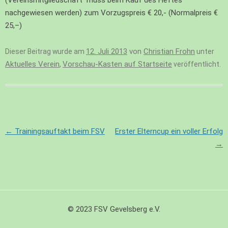
(Vereinsmitgliedschaft muss beim Kauf des Heftes
nachgewiesen werden) zum Vorzugspreis € 20,- (Normalpreis €
25,–)
12. Juli 2013
von
Christian Frohn
Dieser Beitrag wurde am
unter
Aktuelles Verein
Vorschau-Kasten auf Startseite
,
veröffentlicht.
Beitragsnavigation
←
Trainingsauftakt beim FSV
Erster Elterncup ein voller Erfolg
→
© 2023 FSV Gevelsberg e.V.