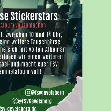
RBEIT
DSCHAFT
ADS
E
HEN