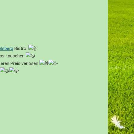
lsberg
Bistro.
cker tauschen
teren Preis verlosen