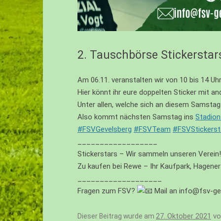
EIV – JUNIOREN – U10
FI – JUNIOREN – U9
FII – JUNIOREN – U9
2. Tauschbörse Stickerstar
FIII – JUNIOREN – U8
Am 06.11. veranstalten wir von 10 bis 14 Uhr 
GI – JUNIOREN – U7
Hier könnt ihr eure doppelten Sticker mit 
Unter allen, welche sich an diesem Samstag
GII – JUNIOREN – U6
Also kommt nächsten Samstag ins
Stadion
GIII -JUNIOREN (BACHTAL BAMBINI
#FSVGevelsberg
#FSVTeam
#FSVStickerst
– U5/U4
__________________
Stickerstars – Wir sammeln unseren Verein!
Zu kaufen bei Rewe – Ihr Kaufpark, Hagener
___________________
Fragen zum FSV?
Mail an info@fsv-ge
27. Oktober 2021
v
Dieser Beitrag wurde am