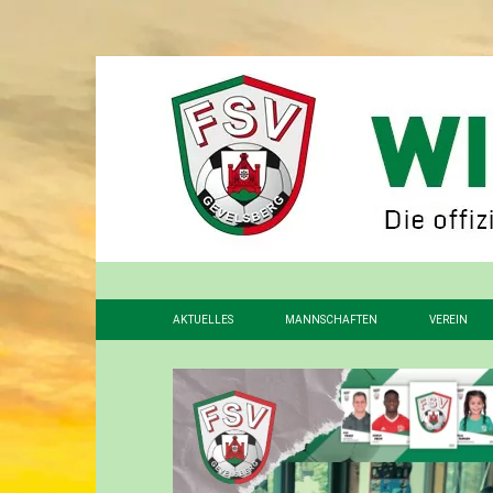
AKTUELLES
MANNSCHAFTEN
VEREIN
1. MANNSCHAFT
VORSTAN
2. MANNSCHAFT
FÖRDERV
3. MANNSCHAFT
GESCHIC
ALTHERREN
STADION