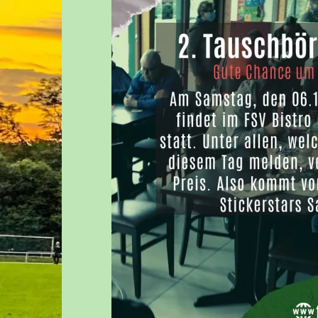
AI – JUNIOREN – U19
JUGENDA
BI – JUNIOREN – U17
MITGLIE
BII – JUNIOREN – U16
DOWNLO
CI – JUNIOREN – U15
LINKLIST
CII – JUNIOREN – U14
WIR SUC
DI – JUNIOREN – U13
DII – JUNIOREN – U12
DIII – JUNIOREN – U13
EI – JUNIOREN – U11
EII – JUNIOREN – U10
EIII – JUNIOREN – U10