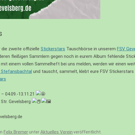
s
die zweite offizielle
Stickerstars
Tauschbörse in unserem
FSV Geve
anderen fleißigen Sammlern gegen noch in eurem Album fehlende Sti
 mit einem vollen Sammelheft bei uns melden, werden wir einen wei
 Stefansbachtal
und tauscht, sammelt, klebt eure FSV Stickerstars
S)
ars
 – 04.09.-13.11.21
 Str. Gevelsberg
velsberg.de
on
Felix Bremer
Aktuelles Verein
unter
veröffentlicht.